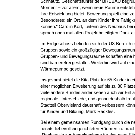
Schnautz, Geschäftsführer der BREBAU begrüßte 
Moment – vor allem, wenn neue Räume entstehen
ihre Entwicklung bietet. Bewegung spielt eine z
Besonderes: ein Ort, an dem Kinder ihre Fähig
können.“ Carolin Korf, Leiterin des Neubaus be
sprach noch mal allen Projektbeteiligten Dank a
Im Erdgeschoss befinden sich der U3-Bereich 
Gruppen sowie ein großzügiger Bewegungsraum. 
Gruppen- und Bewegungsräume schaffen eine hell
sind barrierefrei gestaltet. Weiterhin wird auf e
Wärmepumpe gesetzt.
Insgesamt bietet die Kita Platz für 65 Kinder i
einer möglichen Erweiterung auf bis zu 80 Plätze
viele andere Bundesländer sehen auch wir Entlas
regionale Unterschiede, und genau deshalb freut
Stadtteil Obervieland dauerhaft verbessern könne
für Kinder und Bildung, Mark Rackles.
Bei einem gemeinsamen Rundgang durch die neue 
bereits liebevoll eingerichteten Räumen zu mac
„Rechtzeitig zur Anmeldephase für das neue Ki