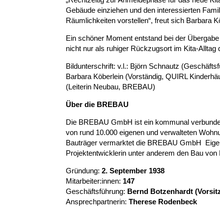
Gebäude einziehen und den interessierten Famil
Räumlichkeiten vorstellen“, freut sich Barbara 
Ein schöner Moment entstand bei der Übergab
nicht nur als ruhiger Rückzugsort im Kita-Alltag
Bildunterschrift: v.l.: Björn Schnautz (Geschäf
Barbara Köberlein (Vorständig, QUIRL Kinderhä
(Leiterin Neubau, BREBAU)
Über die BREBAU
Die BREBAU GmbH ist ein kommunal verbunden
von rund 10.000 eigenen und verwalteten Wohnu
Bauträger vermarktet die BREBAU GmbH Eigentu
Projektentwicklerin unter anderem den Bau von 
Gründung:
2. September 1938
Mitarbeiter:innen:
147
Geschäftsführung:
Bernd Botzenhardt (Vorsit
Ansprechpartnerin:
Therese Rodenbeck