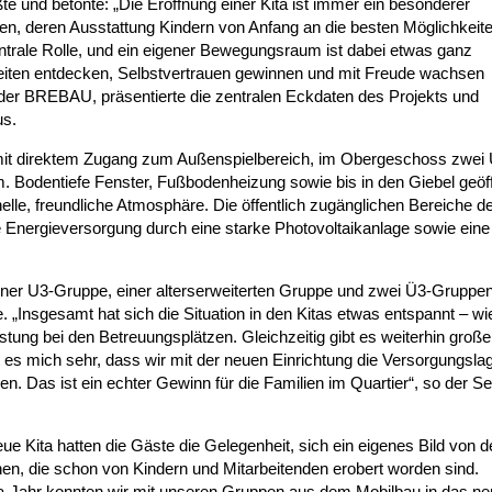
und betonte: „Die Eröffnung einer Kita ist immer ein besonderer
, deren Ausstattung Kindern von Anfang an die besten Möglichkeite
entrale Rolle, und ein eigener Bewegungsraum ist dabei etwas ganz
keiten entdecken, Selbstvertrauen gewinnen und mit Freude wachsen
i der BREBAU, präsentierte die zentralen Eckdaten des Projekts und
us.
mit direktem Zugang zum Außenspielbereich, im Obergeschoss zwei
Bodentiefe Fenster, Fußbodenheizung sowie bis in den Giebel geöf
e, freundliche Atmosphäre. Die öffentlich zugänglichen Bereiche de
ine Energieversorgung durch eine starke Photovoltaikanlage sowie eine 
n einer U3-Gruppe, einer alterserweiterten Gruppe und zwei Ü3-Gruppen
. „Insgesamt hat sich die Situation in den Kitas etwas entspannt – wi
tung bei den Betreuungsplätzen. Gleichzeitig gibt es weiterhin große
 es mich sehr, dass wir mit der neuen Einrichtung die Versorgungsla
n. Das ist ein echter Gewinn für die Familien im Quartier“, so der S
Kita hatten die Gäste die Gelegenheit, sich ein eigenes Bild von d
hen, die schon von Kindern und Mitarbeitenden erobert worden sind.
ta-Jahr konnten wir mit unseren Gruppen aus dem Mobilbau in das n