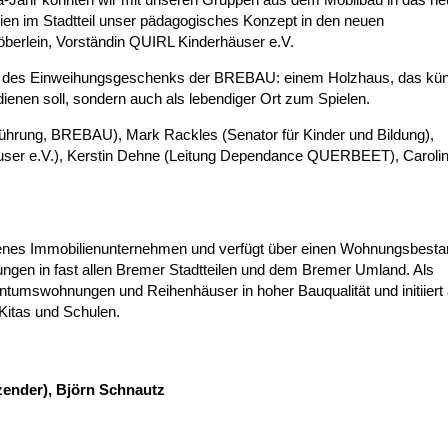
ien im Stadtteil unser pädagogisches Konzept in den neuen
Köberlein, Vorständin QUIRL Kinderhäuser e.V.
e des Einweihungsgeschenks der BREBAU: einem Holzhaus, das künf
 dienen soll, sondern auch als lebendiger Ort zum Spielen.
tsführung, BREBAU), Mark Rackles (Senator für Kinder und Bildung),
user e.V.), Kerstin Dehne (Leitung Dependance QUERBEET), Carolin
es Immobilienunternehmen und verfügt über einen Wohnungsbesta
ngen in fast allen Bremer Stadtteilen und dem Bremer Umland. Als
mswohnungen und Reihenhäuser in hoher Bauqualität und initiiert 
Kitas und Schulen.
zender), Björn Schnautz