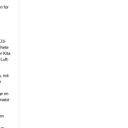
n für
 Ü3-
fnete
r Kita
Luft-
, mit
e
ge im
enator
en
eue