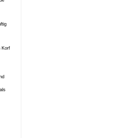
tig
 Korf
nd
als